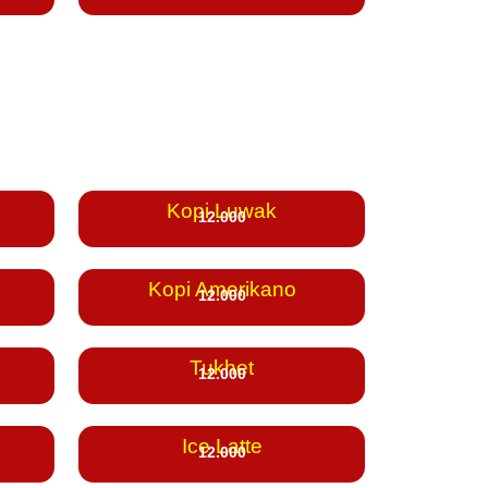
Kopi Luwak
12.000
Kopi Amerikano
12.000
Tukhet
12.000
Ice Latte
12.000